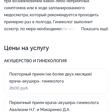
при возникновении каких-либо неприятных
симптомов или в ходе запланированного
медосмотра, который рекомендуется проходить
примерно раз в полгода. Гинеколог выполнит
осмотр, по мере необходимости назначит
Показать ещё
проведение лабораторных исследований,
проконсультирует по вопросам выбора средств
Цены на услугу
контрацепции.
АКУШЕРСТВО И ГИНЕКОЛОГИЯ
Повторный прием (не более двух месяцев)
врача-акушера- гинеколога
2600 руб.
Первичный прием врача-акушера-гинеколога
Авалиани Н.Г. и Макаренко Д.А.